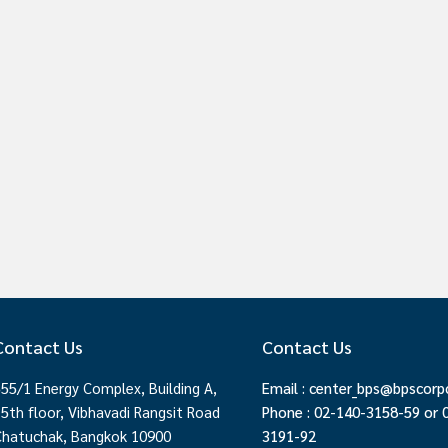
Contact Us
Contact Us
555/1 Energy Complex, Building A,
Email :
center_bps@bpscorp
15th floor, Vibhavadi Rangsit Road
Phone : 02-140-3158-59 or 
Chatuchak, Bangkok 10900
3191-92