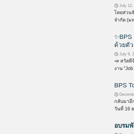
July 12,
โดยส่วนจ
จำกัด (มห
✨BPS B
ด้วยตั
July 9, 
📣 สวัสด
งาน “Job 
BPS To
Decembe
กลับมาอี
วันที่ 16
อบรมพ