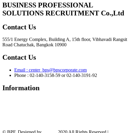
BUSINESS PROFESSIONAL
SOLUTIONS RECRUITMENT Co.,Ltd
Contact Us
555/1 Energy Complex, Building A, 15th floor, Vibhavadi Rangsit
Road Chatuchak, Bangkok 10900
Contact Us
Email :
center_bps@bpscorporate.com
Phone : 02-140-3158-59 or 02-140-3191-92
Information
About
Service
Privacy Policy
Terms And Conditions
News and Events
© BPF. Designed by
YWDS
.2020 All Rights Reserved |
Sitemap