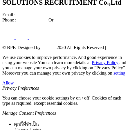
SOLUTIONS RECRUITMENT Co.,Ltd ​
Email :
center_bps@bpscorporate.com
Phone :
02-140-3158-59
Or
02-140-3191-92
© BPF. Designed by
YWDS
.2020 All Rights Reserved |
Sitemap
We use cookies to improve performance. And good experience in
using your website You can learn more details at
Privacy Policy
and
you can manage your own privacy by clicking on “Privacy Policy”.
Moreover you can manage your own privacy by clicking on
setting
Allow
Privacy Preferences
You can choose your cookie settings by on / off. Cookies of each
type as required, except essential cookies.
Manage Consent Preferences
คุกกี้ที่จำเป็น